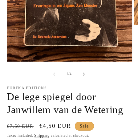
O
me
2
in
mo
Open
media
1
of
1
/
4
in
modal
EUREKA EDITIONS
De lege spiegel door
Janwillem van de Wetering
Regular
Sale
€4,50 EUR
€7,50 EUR
Sale
price
price
Taxes included.
Shipping
calculated at checkout.