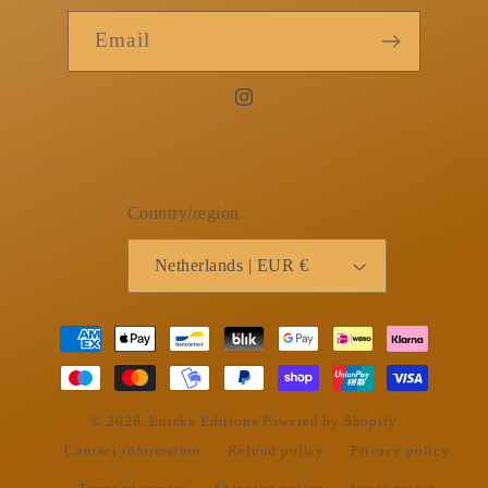
Email
Instagram
Country/region
Netherlands | EUR €
Payment
methods
© 2026,
Eureka Editions
Powered by Shopify
Contact information
Refund policy
Privacy policy