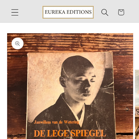
Skip to
content
Cart
Skip to
product
information