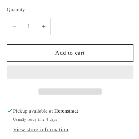
Quantity
Quantity
Decrease
Increase
quantity
quantity
for
for
Add to cart
De
De
lege
lege
spiegel
spiegel
door
door
Janwillem
Janwillem
van
van
de
de
Wetering
Wetering
Pickup available at
Herenstraat
Usually ready in 2-4 days
View store information