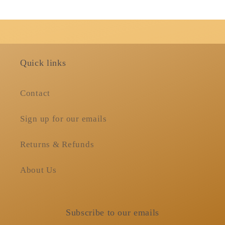
Quick links
Contact
Sign up for our emails
Returns & Refunds
About Us
Subscribe to our emails